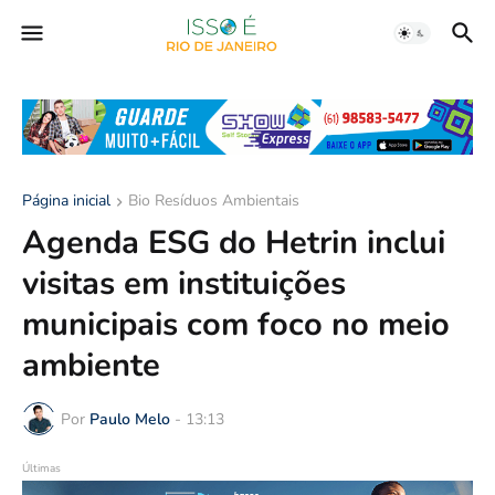
Página inicial
Bio Resíduos Ambientais
Agenda ESG do Hetrin inclui
visitas em instituições
municipais com foco no meio
ambiente
Por
Paulo Melo
-
13:13
Últimas