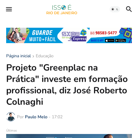
Página inicial
Educação
Projeto "Greenplac na
Prática" investe em formação
profissional, diz José Roberto
Colnaghi
Por
Paulo Melo
-
17:02
Últimas