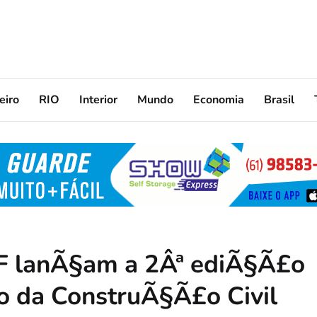
eiro
RIO
Interior
Mundo
Economia
Brasil
F lanÃ§am a 2Âª ediÃ§Ã£o
o da ConstruÃ§Ã£o Civil