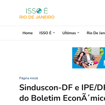
Home
ISSO É
Uĺtimas
Rio De Jan
Página inicial
Sinduscon-DF e IPE/D
do Boletim EconÃ´mic