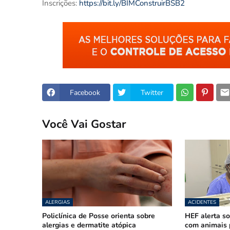
Inscrições:
https://bit.ly/BIMConstruirBSB2
Facebook
Twitter
Você Vai Gostar
ALERGIAS
ACIDENTES
Policlínica de Posse orienta sobre
HEF alerta so
alergias e dermatite atópica
com animais 