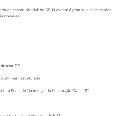
or da construção civil do DF. O evento é gratuito e as inscrições
inscreva-se!
induscon-DF
o BIM bem estruturada
tituto Senai de Tecnologia da Construção Civil – IST
para maximizar o potencial do BIM