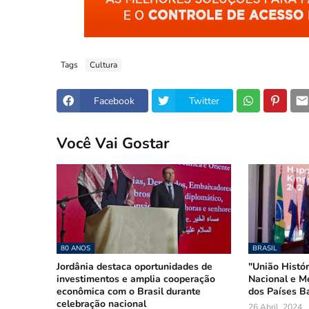
Tags
Cultura
Facebook
Twitter
Você Vai Gostar
80 ANOS
BRASIL
Jordânia destaca oportunidades de
"União Histór
investimentos e amplia cooperação
Nacional e M
econômica com o Brasil durante
dos Países Ba
celebração nacional
26 Abril, 2024