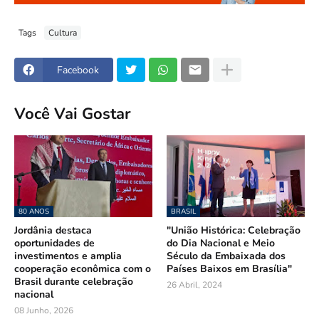
Tags
Cultura
Facebook
Você Vai Gostar
80 ANOS
BRASIL
Jordânia destaca
"União Histórica: Celebração
oportunidades de
do Dia Nacional e Meio
investimentos e amplia
Século da Embaixada dos
cooperação econômica com o
Países Baixos em Brasília"
Brasil durante celebração
26 Abril, 2024
nacional
08 Junho, 2026