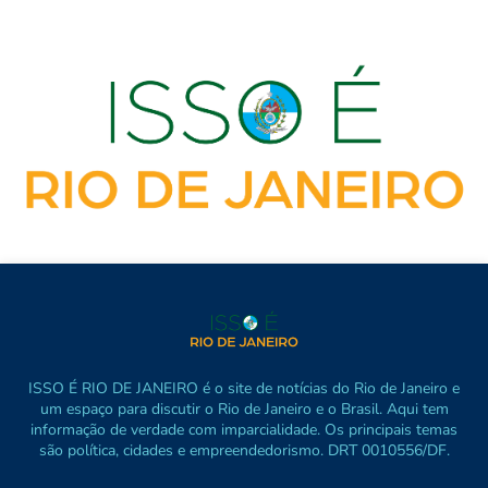
ISSO É RIO DE JANEIRO é o site de notícias do Rio de Janeiro e
um espaço para discutir o Rio de Janeiro e o Brasil. Aqui tem
informação de verdade com imparcialidade. Os principais temas
são política, cidades e empreendedorismo. DRT 0010556/DF.