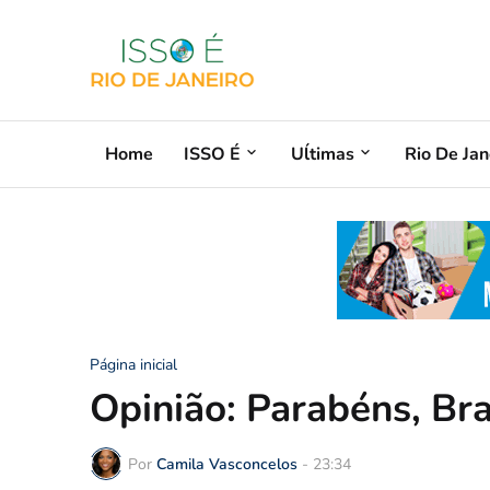
Home
ISSO É
Uĺtimas
Rio De Jan
Página inicial
Opinião: Parabéns, Bra
Por
Camila Vasconcelos
-
23:34