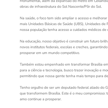
Monumental, além da expansão do metrô em Ceilândia
obras de infraestrutura do Sol Nascente/Pôr do Sol.
Na saúde, o foco tem sido ampliar o acesso e melhora
mais Unidades Básicas de Saúde (UBS), Unidades de P
nossa população tenha acesso a cuidados médicos de q
Na educação, nosso objetivo é construir um futuro bril
novos institutos federais, escolas e creches, garanti
prosperar em um mundo competitivo.
Também estou empenhado em transformar Brasília em u
para a ciência e tecnologia, busco trazer inovação e mod
permitindo que nossa gente tenha mais tempo para des
Tenho orgulho de ser um deputado federal aliado do G
que transformem Brasília. Este é o meu compromisso: t
amo continue a prosperar.