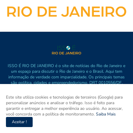
ISSO É RIO DE JANEIRO é o site de notícias do Rio de Janeiro e
um espaço para discutir o Rio de Janeiro e o Brasil. Aqui tem
informação de verdade com imparcialidade. Os principais temas
são política, cidades e empreendedorismo. DRT 0010556/DF.
Este site utiliza cookies e tecnologias de terceiros (Google) para
personalizar anúncios e analisar o tráfego. Isso é feito para
garantir e entregar a melhor experiência ao usuário. Ao acessar,
você concorda com a política de monitoramento.
Saiba Mais
Aceitar !