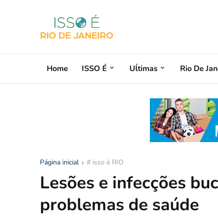
Home
ISSO É
Uĺtimas
Rio De Jan
Página inicial
# isso é RIO
Lesões e infecções bu
problemas de saúde