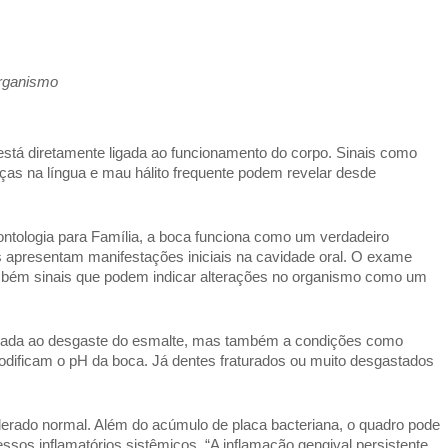
organismo
está diretamente ligada ao funcionamento do corpo. Sinais como
ças na língua e mau hálito frequente podem revelar desde
ntologia para Família, a boca funciona como um verdadeiro
 apresentam manifestações iniciais na cavidade oral. O exame
ambém sinais que podem indicar alterações no organismo como um
sociada ao desgaste do esmalte, mas também a condições como
modificam o pH da boca. Já dentes fraturados ou muito desgastados
erado normal. Além do acúmulo de placa bacteriana, o quadro pode
sos inflamatórios sistêmicos. “A inflamação gengival persistente