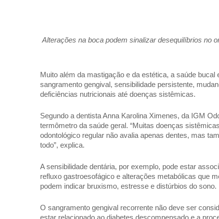
Alterações na boca podem sinalizar desequilíbrios no 
Muito além da mastigação e da estética, a saúde bucal 
sangramento gengival, sensibilidade persistente, mudan
deficiências nutricionais até doenças sistêmicas.
Segundo a dentista Anna Karolina Ximenes, da IGM Odo
termômetro da saúde geral. “Muitas doenças sistêmicas
odontológico regular não avalia apenas dentes, mas t
todo”, explica.
A sensibilidade dentária, por exemplo, pode estar as
refluxo gastroesofágico e alterações metabólicas que 
podem indicar bruxismo, estresse e distúrbios do sono.
O sangramento gengival recorrente não deve ser consid
estar relacionado ao diabetes descompensado e a proces