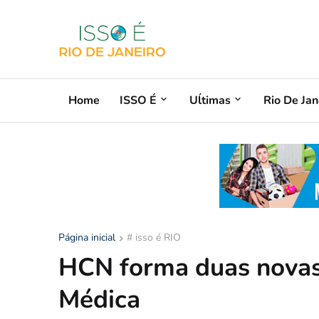
Home
ISSO É
Uĺtimas
Rio De Jan
Página inicial
# isso é RIO
HCN forma duas novas
Médica