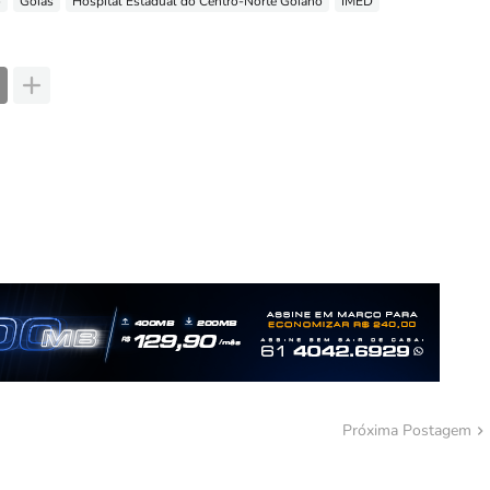
o
Goiás
Hospital Estadual do Centro-Norte Goiano
IMED
Próxima Postagem