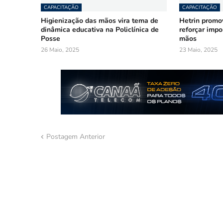
CAPACITAÇÃO
CAPACITAÇÃO
Higienização das mãos vira tema de
Hetrin promov
dinâmica educativa na Policlínica de
reforçar impo
Posse
mãos
26 Maio, 2025
23 Maio, 2025
Postagem Anterior