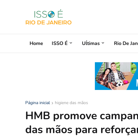
Home
ISSO É
Uĺtimas
Rio De Jan
Página inicial
higiene das mãos
HMB promove campanha
das mãos para reforça